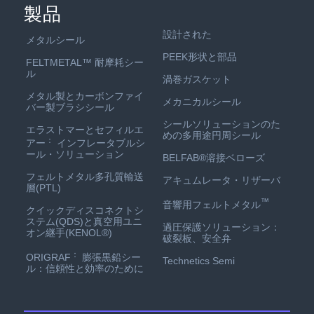
製品
設計された
メタルシール
PEEK形状と部品
FELTMETAL™ 耐摩耗シー
ル
渦巻ガスケット
メタル製とカーボンファイ
メカニカルシール
バー製ブラシシール
シールソリューションのた
エラストマーとセフィルエ
めの多用途円周シール
：
アー
インフレータブルシ
ール・ソリューション
BELFAB®溶接ベローズ
フェルトメタル多孔質輸送
アキュムレータ・リザーバ
層(PTL)
™
音響用フェルトメタル
クイックディスコネクトシ
ステム(QDS)と真空用ユニ
過圧保護ソリューション：
オン継手(KENOL®)
破裂板、安全弁
：
ORIGRAF
膨張黒鉛シー
Technetics Semi
ル：信頼性と効率のために