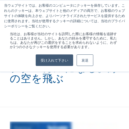
当ウェブサイトでは、お客様のコンピュータにクッキーを保存しています。こ
れらのクッキーは、本ウェブサイトと他のメディアの両方で、お客様のウェブ
サイトの体験を向上させ、よりパーソナライズされたサービスを提供するため
に使用されます。当社が使用するクッキーの詳細については、当社のプライバ
シーポリシーをご覧ください。
現在位置:
ホーム
/
ポッドキャスト
/
当社は、お客様が当社のサイトを訪問した際にお客様の情報を追跡す
テクニカルになるフライング...
ることはありません。しかし、あなたの好みを遵守するために、私た
ちは、あなたが再びこの選択をすることを求められないように、わず
か1つの小さなクッキーを使用する必要があります。
受け入れて下さい
衰退
テクニカルになる。緑
の空を飛ぶ