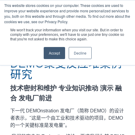
This website stores cookies on your computer. These cookies are used to
improve your website experience and provide more personalized services to
you, both on this website and through other media. To find out more about the
cookies we use, see our Privacy Policy.
We won't track your information when you visit our site. But in order to
comply with your preferences, we'll have to use just one tiny cookie so
您现在的位置：
主页
/
DEMO聚变反应堆案例研究
that you're not asked to make this choice again.
Accept
Decline
DEMO聚变反应堆案例
研究
技术密封和维护
专业知识推动
演示
融
合
发电厂前进
下一代 DEMOnstration 发电厂（简称 DEMO）的设计
者表示，"这是一个由工业和技术驱动的项目，DEMO
的一个关键标准是发电量"。