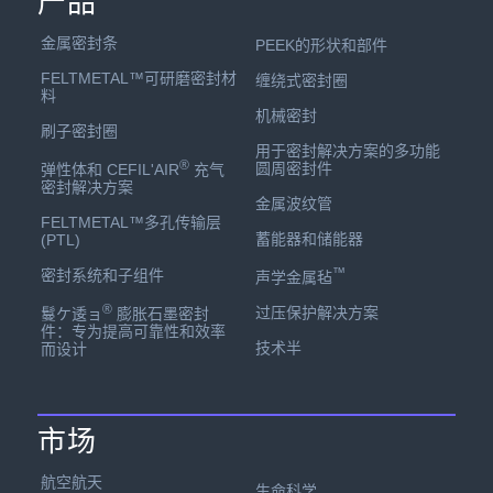
产品
金属密封条
PEEK的形状和部件
FELTMETAL™可研磨密封材
缠绕式密封圈
料
机械密封
刷子密封圈
用于密封解决方案的多功能
®
圆周密封件
弹性体和 CEFIL'AIR
充气
密封解决方案
金属波纹管
FELTMETAL™多孔传输层
蓄能器和储能器
(PTL)
™
密封系统和子组件
声学金属毡
®
过压保护解决方案
鬘ケ逶ョ
膨胀石墨密封
件：专为提高可靠性和效率
技术半
而设计
市场
航空航天
生命科学