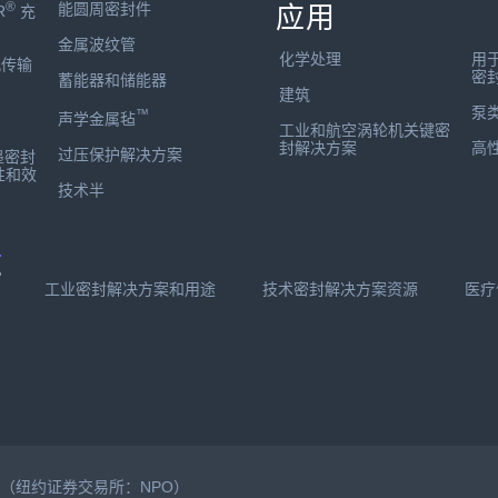
®
能圆周密封件
应用
R
充
金属波纹管
化学处理
用
孔传输
密
蓄能器和储能器
建筑
泵
™
声学金属毡
工业和航空涡轮机关键密
封解决方案
高
过压保护解决方案
墨密封
性和效
技术半
有
工业密封解决方案和用途
技术密封解决方案资源
医疗
公司（纽约证券交易所：NPO）