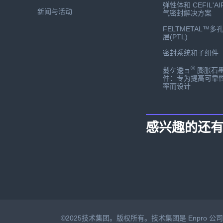
弹性体和 CEFIL'AI
新闻与活动
气密封解决方案
FELTMETAL™多
层(PTL)
密封系统和子组件
®
鬘ケ逶ョ
膨胀石
件：专为提高可靠
率而设计
感兴趣的还
©2025技术集团。版权所有。技术集团是 Enpro 