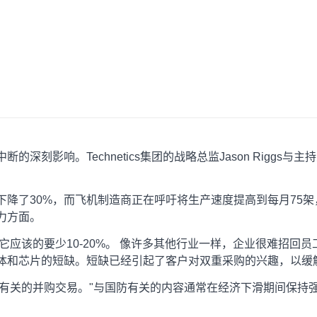
影响。Technetics集团的战略总监Jason Riggs与主持
下降了30%，而飞机制造商正在呼吁将生产速度提高到每月75
力方面。
比它应该的要少10-20%。 像许多其他行业一样，企业很难招
体和芯片的短缺。短缺已经引起了客户对双重采购的兴趣，以缓
防有关的并购交易。"与国防有关的内容通常在经济下滑期间保持