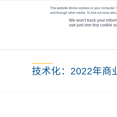
This website stores cookies on your computer. 
and through other media. To find out more abou
We won't track your inform
use just one tiny cookie s
技术化：2022年