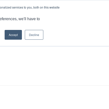
语言
文章和见解
工作机会
nalized services to you, both on this website
品
MARKET
应用
能力
资源
联系我们
eferences, we'll have to
Accept
Decline
您现在的位置：
主页
/
播客
/
技术化：未来...