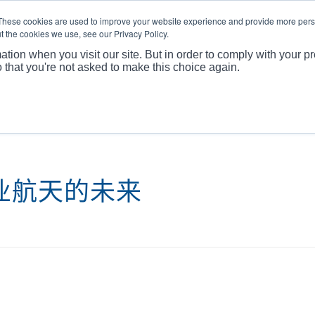
These cookies are used to improve your website experience and provide more perso
t the cookies we use, see our Privacy Policy.
关于
产
ation when you visit our site. But in order to comply with your pr
o that you're not asked to make this choice again.
商业航天的未来