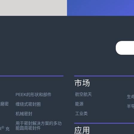
市场
航空航天
PEEK的形状和部件
生
能源
研磨密
缠绕式密封圈
半
工业类
机械密封
用于密封解决方案的多功
®
能圆周密封件
应用
R
充