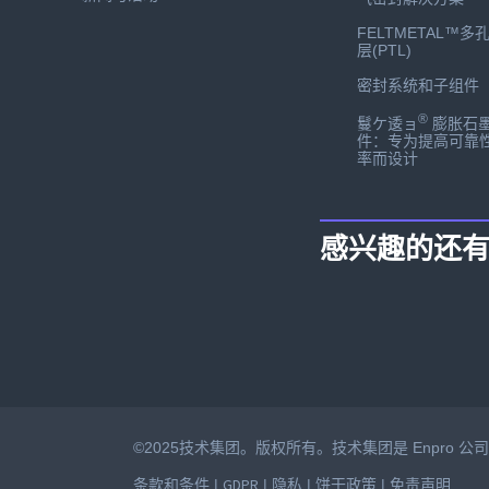
FELTMETAL™多
层(PTL)
密封系统和子组件
®
鬘ケ逶ョ
膨胀石
件：专为提高可靠
率而设计
感兴趣的还
©2025技术集团。版权所有。技术集团是 Enpro 
条款和条件
GDPR
隐私
饼干政策
免责声明
|
|
|
|