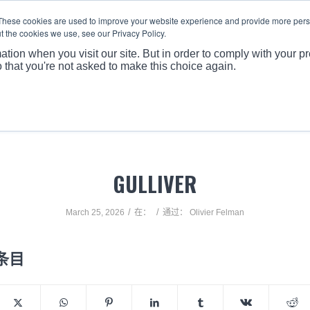
These cookies are used to improve your website experience and provide more perso
t the cookies we use, see our Privacy Policy.
关于
产
ation when you visit our site. But in order to comply with your pr
o that you're not asked to make this choice again.
GULLIVER
/
/
March 25, 2026
在：
通过：
Olivier Felman
条目