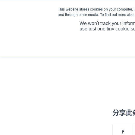
This website stores cookies on your computer. 
and through other media. To find out more abou
We won't track your inform
use just one tiny cookie s
分享此