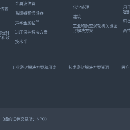
金属波纹管
化学处理
用
孔传输
密
蓄能器和储能器
建筑
泵
™
声学金属毡
工业和航空涡轮机关键密
封解决方案
高
过压保护解决方案
墨密封
性和效
技术半
有
工业密封解决方案和用途
技术密封解决方案资源
医疗
公司（纽约证券交易所：NPO）