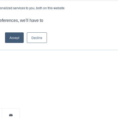
语言
文章和见解
工作机会
nalized services to you, both on this website
品
MARKET
应用
能力
资源
联系我们
eferences, we'll have to
Accept
Decline
您现在的位置：
主页
/
GULLIVER