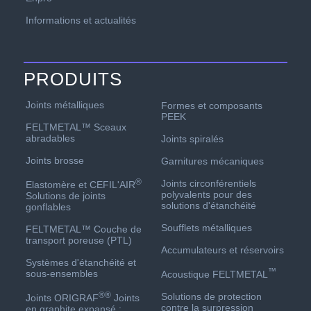
Informations et actualités
PRODUITS
Joints métalliques
Formes et composants
PEEK
FELTMETAL™ Sceaux
abradables
Joints spiralés
Joints brosse
Garnitures mécaniques
®
Joints circonférentiels
Elastomère et CEFIL'AIR
polyvalents pour des
Solutions de joints
solutions d'étanchéité
gonflables
Soufflets métalliques
FELTMETAL™ Couche de
transport poreuse (PTL)
Accumulateurs et réservoirs
Systèmes d'étanchéité et
™
sous-ensembles
Acoustique FELTMETAL
®
®
Solutions de protection
Joints ORIGRAF
Joints
contre la surpression
en graphite expansé :