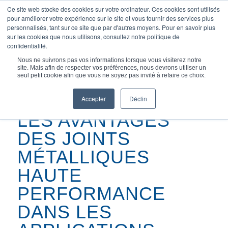
Ce site web stocke des cookies sur votre ordinateur. Ces cookies sont utilisés
pour améliorer votre expérience sur le site et vous fournir des services plus
personnalisés, tant sur ce site que par d'autres moyens. Pour en savoir plus
sur les cookies que nous utilisons, consultez notre politique de
confidentialité.
Vous êtes ici :
Accueil
/
Articles
/
Nous ne suivrons pas vos informations lorsque vous visiterez notre
Les avantages de la haute performance...
site. Mais afin de respecter vos préférences, nous devrons utiliser un
seul petit cookie afin que vous ne soyez pas invité à refaire ce choix.
Accepter
Déclin
LES AVANTAGES
DES JOINTS
MÉTALLIQUES
HAUTE
PERFORMANCE
DANS LES