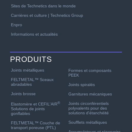
Sites de Technetics dans le monde
Carrières et culture | Technetics Group
Enpro
Informations et actualités
PRODUITS
Joints métalliques
Formes et composants
PEEK
FELTMETAL™ Sceaux
abradables
Joints spiralés
Joints brosse
Garnitures mécaniques
®
Joints circonférentiels
Elastomère et CEFIL'AIR
polyvalents pour des
Solutions de joints
solutions d'étanchéité
gonflables
Soufflets métalliques
FELTMETAL™ Couche de
transport poreuse (PTL)
Accumulateurs et réservoirs