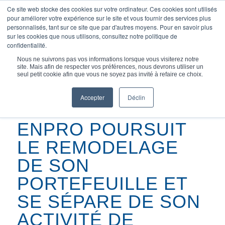
Ce site web stocke des cookies sur votre ordinateur. Ces cookies sont utilisés
pour améliorer votre expérience sur le site et vous fournir des services plus
personnalisés, tant sur ce site que par d'autres moyens. Pour en savoir plus
sur les cookies que nous utilisons, consultez notre politique de
confidentialité.
Vous êtes ici :
Accueil
/
Nous ne suivrons pas vos informations lorsque vous visiterez notre
Enpro poursuit la restructuration de son portefeuille ;...
site. Mais afin de respecter vos préférences, nous devrons utiliser un
seul petit cookie afin que vous ne soyez pas invité à refaire ce choix.
Accepter
Déclin
3 septembre 2021
ENPRO POURSUIT
LE REMODELAGE
DE SON
PORTEFEUILLE ET
SE SÉPARE DE SON
ACTIVITÉ DE