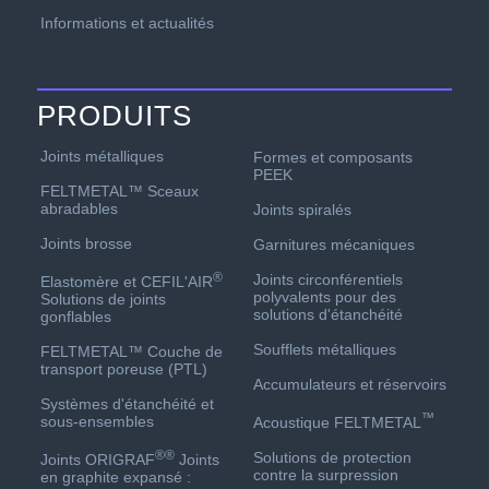
Informations et actualités
PRODUITS
Joints métalliques
Formes et composants
PEEK
FELTMETAL™ Sceaux
abradables
Joints spiralés
Joints brosse
Garnitures mécaniques
®
Joints circonférentiels
Elastomère et CEFIL'AIR
polyvalents pour des
Solutions de joints
solutions d'étanchéité
gonflables
Soufflets métalliques
FELTMETAL™ Couche de
transport poreuse (PTL)
Accumulateurs et réservoirs
Systèmes d'étanchéité et
™
sous-ensembles
Acoustique FELTMETAL
®
®
Solutions de protection
Joints ORIGRAF
Joints
contre la surpression
en graphite expansé :