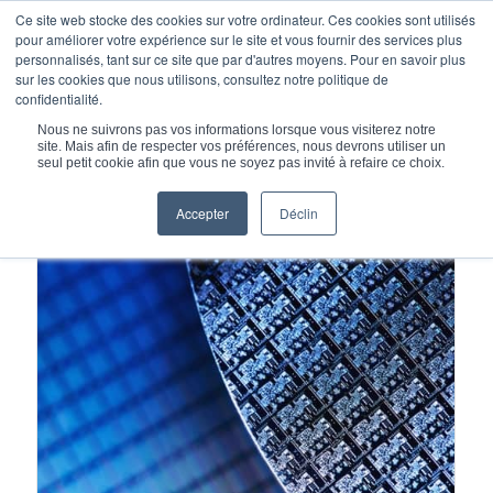
Ce site web stocke des cookies sur votre ordinateur. Ces cookies sont utilisés
pour améliorer votre expérience sur le site et vous fournir des services plus
personnalisés, tant sur ce site que par d'autres moyens. Pour en savoir plus
sur les cookies que nous utilisons, consultez notre politique de
confidentialité.
Vous êtes ici :
Accueil
/
Nous ne suivrons pas vos informations lorsque vous visiterez notre
Sous-systèmes de chambre d'équipement pour semi-conducteurs
site. Mais afin de respecter vos préférences, nous devrons utiliser un
/
Piédestaux de mandrin électrostatiques
seul petit cookie afin que vous ne soyez pas invité à refaire ce choix.
Accepter
Déclin