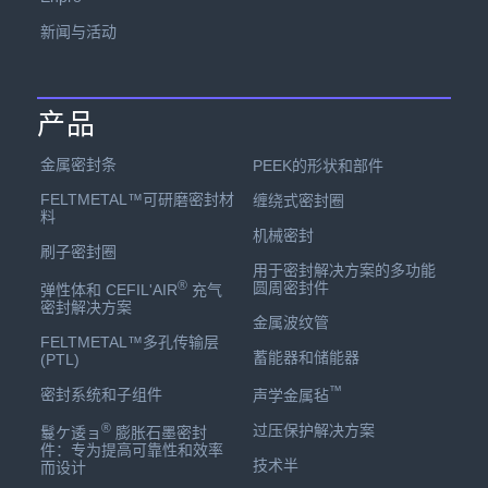
新闻与活动
产品
金属密封条
PEEK的形状和部件
FELTMETAL™可研磨密封材
缠绕式密封圈
料
机械密封
刷子密封圈
用于密封解决方案的多功能
®
圆周密封件
弹性体和 CEFIL'AIR
充气
密封解决方案
金属波纹管
FELTMETAL™多孔传输层
蓄能器和储能器
(PTL)
™
密封系统和子组件
声学金属毡
®
过压保护解决方案
鬘ケ逶ョ
膨胀石墨密封
件：专为提高可靠性和效率
技术半
而设计