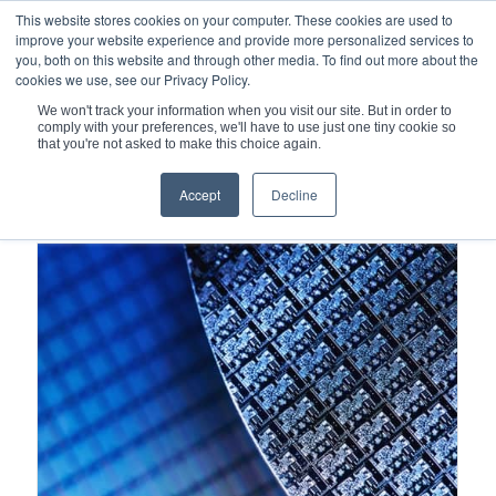
This website stores cookies on your computer. These cookies are used to
improve your website experience and provide more personalized services to
you, both on this website and through other media. To find out more about the
cookies we use, see our Privacy Policy.
We won't track your information when you visit our site. But in order to
comply with your preferences, we'll have to use just one tiny cookie so
您现在的位置：
主页
/
半导体设备室子系统
/
静电卡盘基座
that you're not asked to make this choice again.
Accept
Decline