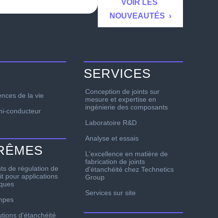
SERVICES
Conception de joints sur
ences de la vie
mesure et expertise en
ingénierie des composants
i-conducteur
Laboratoire R&D
Analyse et essais
TRÊMES
L'excellence en matière de
fabrication de joints
nts de régulation de
d'étanchéité chez Technetics
it pour applications
Group
iques
Services sur site
mpes
utions d'étanchéité