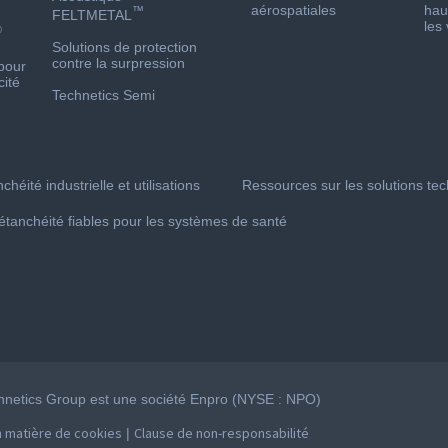
aérospatiales
hau
™
FELTMETAL
les
®
Solutions de protection
contre la surpression
pour
cité
Technetics Semi
chéité industrielle et utilisations
Ressources sur les solutions te
étanchéité fiables pour les systèmes de santé
chnetics Group est une société Enpro (NYSE : NPO)
n matière de cookies
Clause de non-responsabilité
|