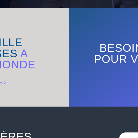
ILLE
BESOI
SES
A
POUR V
MONDE
S
IÈRES