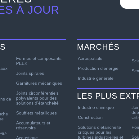
ES À JOUR
TS
MARCHÉS
Formes et composants
Aérospatiale
Sci
PEEK
Production d'énergie
aux
Sem
Joints spiralés
Industrie générale
Garnitures mécaniques
Joints circonférentiels
LES PLUS EX
polyvalents pour des
ons de
solutions d'étanchéité
Industrie chimique
Joi
déb
Soufflets métalliques
uche
Construction
crit
se
Accumulateurs et
Solutions d'étanchéité
Po
réservoirs
critiques pour les
éité
turbines industrielles et
Sol
Acoustique