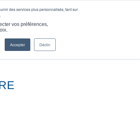
LANGUE
ARTICLES ET INFORMATIONS
CARRIÈRES
ournir des services plus personnalisés, tant sur
.
S
SERVICES
RESSOURCES
CONTACTEZ-NOUS
ecter vos préférences,
oix.
Accepter
Déclin
Vous êtes ici :
Accueil
/
Brochure sur les disques de rupture
URE