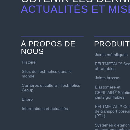
ACTUALITÉS ET MIS
À PROPOS DE
PRODUI
NOUS
Joints métalliques
Histoire
FELTMETAL™ Sce
abradables
Sites de Technetics dans le
monde
Joints brosse
Carrières et culture | Technetics
Elastomère et
Group
®
CEFIL'AIR
Soluti
joints gonflables
Enpro
FELTMETAL™ Co
Informations et actualités
de transport poreu
(PTL)
Systèmes d'étanch
et sous-ensembles