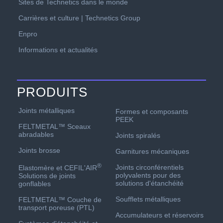
Sites de Technetics dans le monde
Carrières et culture | Technetics Group
Enpro
Informations et actualités
PRODUITS
Joints métalliques
Formes et composants
PEEK
FELTMETAL™ Sceaux
abradables
Joints spiralés
Joints brosse
Garnitures mécaniques
®
Joints circonférentiels
Elastomère et CEFIL'AIR
polyvalents pour des
Solutions de joints
solutions d'étanchéité
gonflables
Soufflets métalliques
FELTMETAL™ Couche de
transport poreuse (PTL)
Accumulateurs et réservoirs