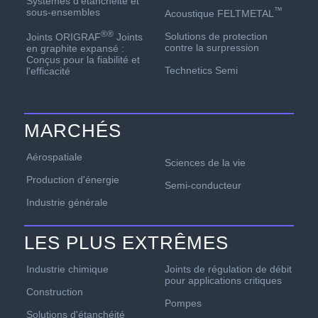
Systèmes d'étanchéité et
™
sous-ensembles
Acoustique FELTMETAL
®
®
Solutions de protection
Joints ORIGRAF
Joints
contre la surpression
en graphite expansé :
Conçus pour la fiabilité et
Technetics Semi
l'efficacité
MARCHÉS
Aérospatiale
Sciences de la vie
Production d'énergie
Semi-conducteur
Industrie générale
LES PLUS EXTRÊMES
Industrie chimique
Joints de régulation de débit
pour applications critiques
Construction
Pompes
Solutions d'étanchéité