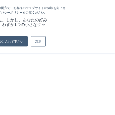
言語
記事&情報
採用情報
の両方で、お客様のウェブサイトの体験を向上さ
イバシーポリシーをご覧ください。
ーション
当社の強み
資料
お問い合わせ
ん。しかし、あなたの好み
、わずか1つの小さなクッ
現在位置:
ホーム
/
ログイン
受け入れて下さい
衰退
ネ