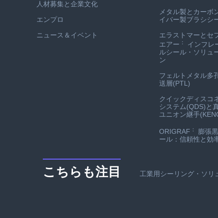
人材募集と企業文化
メタル製とカーボ
エンプロ
イバー製ブラシシ
ニュース＆イベント
エラストマーとセ
：
エアー
インフレ
ルシール・ソリュ
ン
フェルトメタル多
送層(PTL)
クイックディスコ
システム(QDS)と
ユニオン継手(KENO
：
ORIGRAF
膨張黒
ール：信頼性と効
こちらも注目
工業用シーリング・ソリ