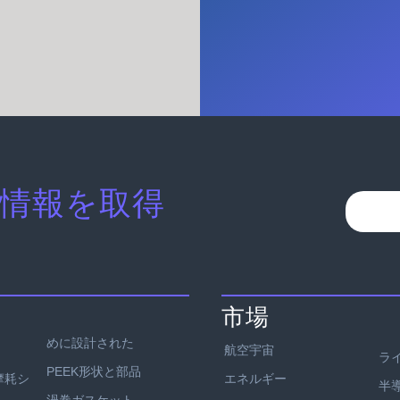
情報を取得
市場
めに設計された
航空宇宙
ラ
PEEK形状と部品
エネルギー
耐摩耗シ
半
渦巻ガスケット