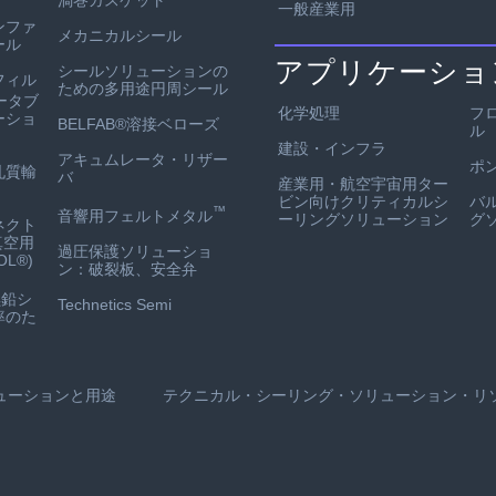
一般産業用
ンファ
メカニカルシール
ール
アプリケーショ
シールソリューションの
フィル
ための多用途円周シール
ータブ
化学処理
フ
ーショ
BELFAB®溶接ベローズ
ル
建設・インフラ
アキュムレータ・リザー
ポ
孔質輸
バ
産業用・航空宇宙用ター
ビン向けクリティカルシ
バ
™
音響用フェルトメタル
ーリングソリューション
グ
ネクト
真空用
過圧保護ソリューショ
L®)
ン：破裂板、安全弁
鉛シ
Technetics Semi
率のた
ューションと用途
テクニカル・シーリング・ソリューション・リ