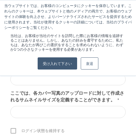
当ウェブサイトでは、お客様のコンピュータにクッキーを保存しています。こ
れらのクッキーは、本ウェブサイトと他のメディアの両方で、お客様のウェブ
サイトの体験を向上させ、よりパーソナライズされたサービスを提供するため
に使用されます。当社が使用するクッキーの詳細については、当社のプライバ
シーポリシーをご覧ください。
現在位置:
ホーム
/
ログイン
当社は、お客様が当社のサイトを訪問した際にお客様の情報を追跡す
ることはありません。しかし、あなたの好みを遵守するために、私た
ちは、あなたが再びこの選択をすることを求められないように、わず
か1つの小さなクッキーを使用する必要があります。
受け入れて下さい
衰退
ユーザー名またはEメール
*
ここでは、各カバー写真のアップロードに対して作成さ
れるサムネイルサイズを定義することができます。
*
ログイン状態を維持する