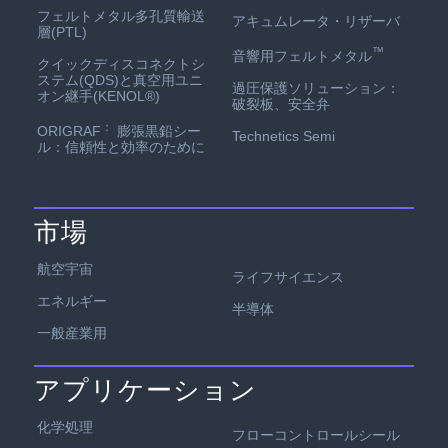
フェルトメタル多孔質輸送
アキュムレータ・リザーバ
層(PTL)
™
音響用フェルトメタル
クイックディスコネクトシ
ステム(QDS)と真空用ユニ
過圧保護ソリューション：
オン継手(KENOL®)
破裂板、安全弁
：
ORIGRAF
膨張黒鉛シー
Technetics Semi
ル：信頼性と効率のために
市場
航空宇宙
ライフサイエンス
エネルギー
半導体
一般産業用
アプリケーション
化学処理
フローコントロールシール