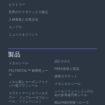
ヒストリー
世界のテクネティクス拠点
人材募集と企業文化
エンプロ
ニュース＆イベント
製品
設計された
メタルシール
PEEK形状と部品
FELTMETAL™ 耐摩耗シー
ル
渦巻ガスケット
メタル製とカーボンファイ
メカニカルシール
バー製ブラシシール
シールソリューションのた
エラストマーとセフィルエ
めの多用途円周シール
：
アー
インフレータブルシ
ール・ソリューション
BELFAB®溶接ベローズ