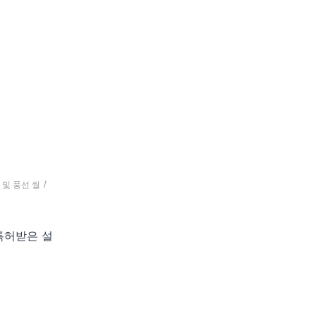
/
및 풍선 씰
 특허받은 설