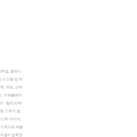
원주씰
,
엘라스
 시스템 및 하
과학
,
국방
,
신재
소
,
어큐뮬레이
 - 릴리프/체
형 기계식 씰
,
어쿠스틱 미디어
,
기계가공 메탈
리씰® 접촉면