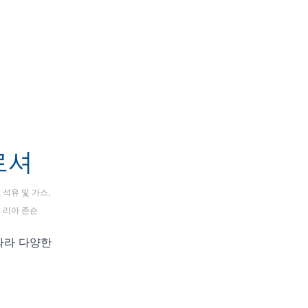
로셔
,
석유 및 가스
,
:
리아 존슨
따라 다양한