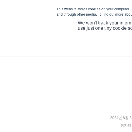
This website stores cookies on your computer. 
and through other media. To find out more abou
We won't track your inform
use just one tiny cookie s
2024년 8월 
장자리