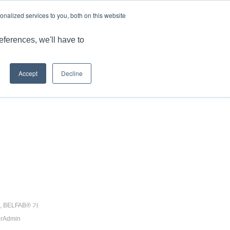
언어
기사 및 정보
경력
nalized services to you, both on this website
MARKET
애플리케이션
강점
자료
문의
eferences, we'll have to
Accept
Decline
현재 위치:
홈
/
제품 전단지
,
BELFAB® 가
rAdmin