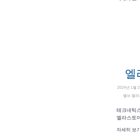
엘
2024년 1월 
밸브
엘라
테크네틱스
엘라스토머
자세히 보