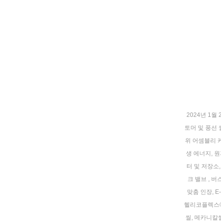
2024년 1월 
토머 및 풍선 
위 어셈블리
생 에너지
,
원
터 및 저장소
크 밸브
,
버
맞춤 인장
,
E
헬리코플렉스
씰
,
메카니칼