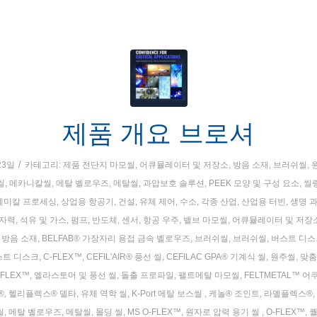
제품 개요 브로셔
/
23일
카테고리:
제품 전단지
마모씰
,
어큐뮬레이터 및 저장소
,
방음 소재
,
브러쉬씰
,
씰
,
메카니칼씰
,
메탈 벨로우즈
,
메탈씰
,
과압보호 솔루션
,
PEEK 모양 및 구성 요소
,
씰링
케미칼 프로세싱
,
상업용 항공기
,
건설
,
유체 제어
,
수소
,
각종 산업
,
산업용 터빈
,
생명 
자력
,
석유 및 가스
,
펌프
,
반도체
,
센서
,
항공 우주
,
밸브
마모씰
,
어큐뮬레이터 및 저장
,
방음 소재
,
BELFAB® 가장자리 용접 금속 벨로우즈
,
브러쉬씰
,
브러쉬씰
,
버스트 디스크
스트 디스크
,
C-FLEX™
,
CEFIL'AIR® 풍선 씰
,
CEFILAC GPA® 기계식 씰
,
원주씰
,
맞춤
-FLEX™
,
엘라스토머 및 풍선 씰
,
돌출 프로파일
,
팰트메탈 마모씰
,
FELTMETAL™ 
®
,
헬리플렉스® 델타
,
유체 역학 씰
,
K-Port 메탈 보스씰
,
케놀® 조인트
,
라멜플렉스®
,
씰
,
메탈 벨로우즈
,
메탈씰
,
몰딩 씰
,
MS O-FLEX™
,
원자로 압력 용기 씰
,
O-FLEX™
,
퀄