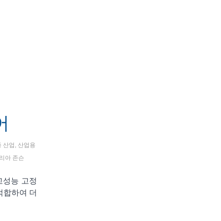
어
 산업
,
산업용
리아 존슨
고성능 고정
적합하여 더