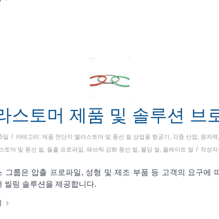
라스토머 제품 및 솔루션 브
/
25일
카테고리:
제품 전단지
엘라스토머 및 풍선 씰
상업용 항공기
,
각종 산업
,
원자력
/
스토머 및 풍선 씰
,
돌출 프로파일
,
패브릭 강화 풍선 씰
,
몰딩 씰
,
플레이트 씰
작성자
 그룹은 압출 프로파일, 성형 및 제조 부품 등 고객의 요구에 
 씰링 솔루션을 제공합니다.
기