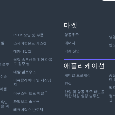
마켓
항공우주
PEEK 모양 및 부품
생명
에너지
 씰
스파이럴운드 가스켓
반
각종 산업
메카니칼씰
씰링 솔루션을 위한 다용
도 원주 씰
애플리케이션
씰 솔루
메탈 벨로우즈
케미칼 프로세싱
중
 수송
한 
어큐뮬레이터 및 저장장
건설
치
펌
부어셈
산업 및 항공 우주 터빈을
™
어쿠스틱 펠트 메탈
위한 핵심 씰링 솔루션
밸브
션
과압보호 솔루션
 흑연
성을 위
테크네틱스 반도체