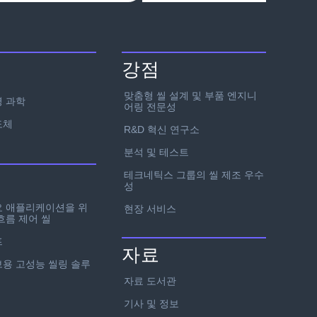
강점
맞춤형 씰 설계 및 부품 엔지니
 과학
어링 전문성
도체
R&D 혁신 연구소
분석 및 테스트
테크네틱스 그룹의 씰 제조 우수
성
요 애플리케이션을 위
현장 서비스
흐름 제어 씰
프
자료
용 고성능 씰링 솔루
자료 도서관
기사 및 정보