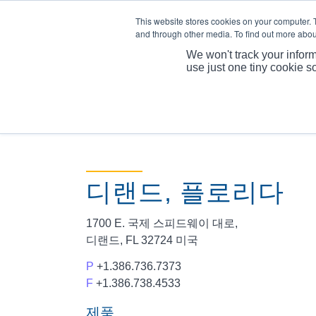
This website stores cookies on your computer. 
and through other media. To find out more abou
We won't track your inform
use just one tiny cookie s
디랜드, 플로리다
1700 E. 국제 스피드웨이 대로,
디랜드, FL 32724 미국
P
+1.386.736.7373
F
+1.386.738.4533
제품