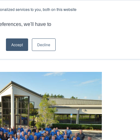
언어
기사 및 정보
경력
nalized services to you, both on this website
MARKET
애플리케이션
강점
자료
문의
eferences, we'll have to
Accept
Decline
현재 위치:
홈
/
디랜드, 플로리다