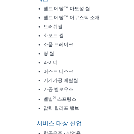
펠트 메탈™ 마모성 씰
펠트 메탈™ 어쿠스틱 소재
브러쉬씰
K-포트 씰
소품 브레이크
링 씰
라이너
버스트 디스크
기계가공 메탈씰
가공 벨로우즈
®
벨빌
스프링스
압력 릴리프 밸브
서비스 대상 산업
항공우주 - 상업용