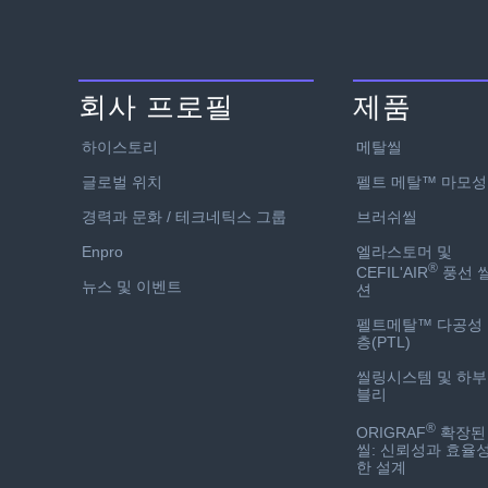
회사 프로필
제품
하이스토리
메탈씰
글로벌 위치
펠트 메탈™ 마모성
경력과 문화 / 테크네틱스 그룹
브러쉬씰
Enpro
엘라스토머 및
®
CEFIL'AIR
풍선 
뉴스 및 이벤트
션
펠트메탈™ 다공성
층(PTL)
씰링시스템 및 하
블리
®
ORIGRAF
확장된
씰: 신뢰성과 효율
한 설계