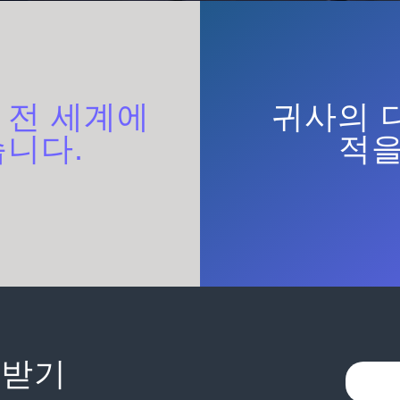
은
전 세계에
귀사의 
습니다.
적을
 받기