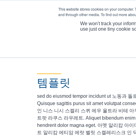
This website stores cookies on your computer. 
and through other media. To find out more abou
We won't track your inform
use just one tiny cookie s
템플릿
sed do eiusmod tempor incidunt ut 
Quisque sagittis purus sit amet volutpat cons
인 니스 니시 스켈리 스퀴 에우 울트라 비테 아
트팟 라쿠스 라우레트. Aliquet bibendum enim faci
hendrerit dolor magna eget. 아멧 알리
트 알리캄 에티암 에랏 벨릿 스켈레리스크 인 