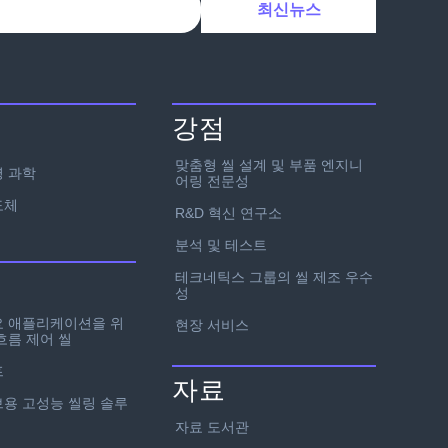
강점
맞춤형 씰 설계 및 부품 엔지니
 과학
어링 전문성
도체
R&D 혁신 연구소
분석 및 테스트
테크네틱스 그룹의 씰 제조 우수
성
요 애플리케이션을 위
현장 서비스
흐름 제어 씰
프
자료
용 고성능 씰링 솔루
자료 도서관