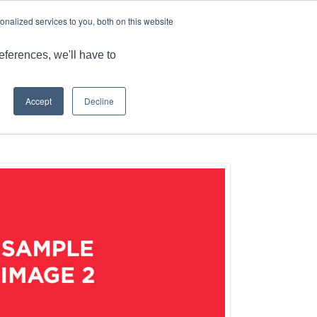
언어
기사 및 정보
경력
nalized services to you, both on this website
MARKET
애플리케이션
강점
자료
문의
eferences, we'll have to
Accept
Decline
현재 위치:
홈
/
기사
/
템플릿