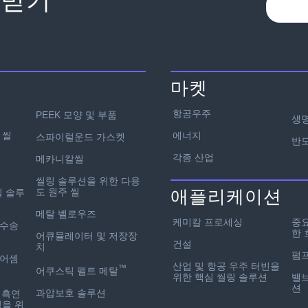
 받기
마켓
항공우주
PEEK 모양 및 부품
생명
에너지
 씰
스파이럴운드 가스켓
반
각종 산업
메카니칼씰
씰링 솔루션을 위한 다용
도 원주 씰
애플리케이션
씰 솔루
메탈 벨로우즈
케미칼 프로세싱
중
 수송
한 
어큐뮬레이터 및 저장장
건설
치
펌
부어셈
산업 및 항공 우주 터빈을
™
어쿠스틱 펠트 메탈
위한 핵심 씰링 솔루션
밸브
션
과압보호 솔루션
 흑연
성을 위