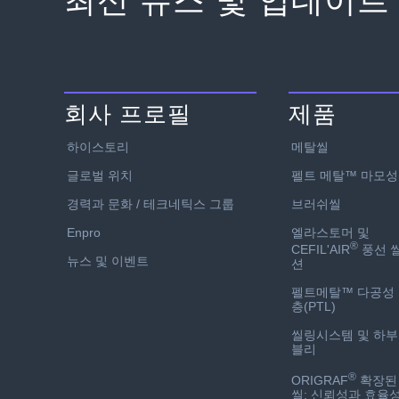
최신 뉴스 및 업데이트
회사 프로필
제품
하이스토리
메탈씰
글로벌 위치
펠트 메탈™ 마모성
경력과 문화 / 테크네틱스 그룹
브러쉬씰
Enpro
엘라스토머 및
®
CEFIL'AIR
풍선 
뉴스 및 이벤트
션
펠트메탈™ 다공성
층(PTL)
씰링시스템 및 하
블리
®
ORIGRAF
확장된
씰: 신뢰성과 효율