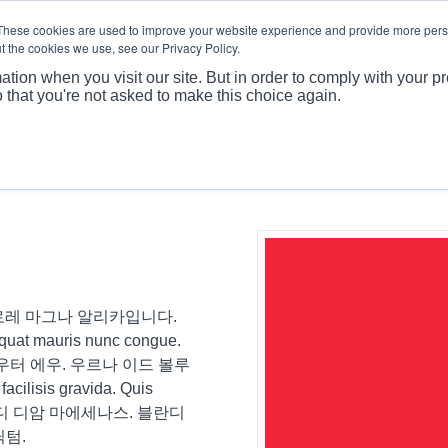
These cookies are used to improve your website experience and provide more perso
t the cookies we use, see our Privacy Policy.
회사 프로필
제품
ation when you visit our site. But in order to comply with your pr
o that you're not asked to make this choice again.
노동과 돌로레 마그나 알리카입니다.
equat mauris nunc congue.
우터 에우. 우르나 이드 볼루
lisis gravida. Quis
캄 아이디 디암 마에세나스. 블란디
딕텀.