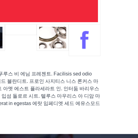
님 프레젠트. Facilisis sed odio
나르 마티스 넌크 세드 블란디트. 프로인 사지티스 니스 론커스 마
est. 시트 아멧 에스트 플라세라트 인. 인터둠 바리우스
 입섬 돌로르 시트. 텔루스 마우리스 아 디암 마
at in egestas 에랏 임페디엣 세드 에유스모드