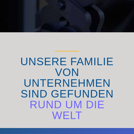
UNSERE FAMILIE
VON
UNTERNEHMEN
SIND GEFUNDEN
RUND UM DIE
WELT
ENTDECKEN SIE