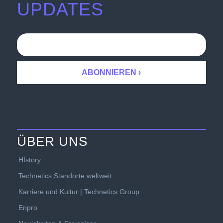
UPDATES
ÜBER UNS
HIstory
Technetics Standorte weltweit
Karriere und Kultur | Technetics Group
Enpro