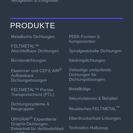
Neuigkeiten & Ereignisse
PRODUKTE
PEEK-Formen &
Metallische Dichtungen
Komponenten
FELTMETAL™
Spiralgewickelte Dichtungen
Abschleifbare Dichtungen
Gleitringdichtungen
Bürstendichtungen
Vielseitige umlaufende
®
Elastomer und CEFIL'AIR
Dichtungen für
Aufblasbare
Dichtungslösungen
Dichtungslösungen
Metallbälge
FELTMETAL™ Poröse
Transportschicht (PTL)
Akkumulatoren & Behälter
Dichtungssysteme &
™
Akustisches FELTMETAL
Baugruppen
Überdruckschutz-Lösungen
®
ORIGRAF
Expandierte
Graphit-Dichtungen:
Technetics Halbzeug
Entwickelt für Verlässlichkeit