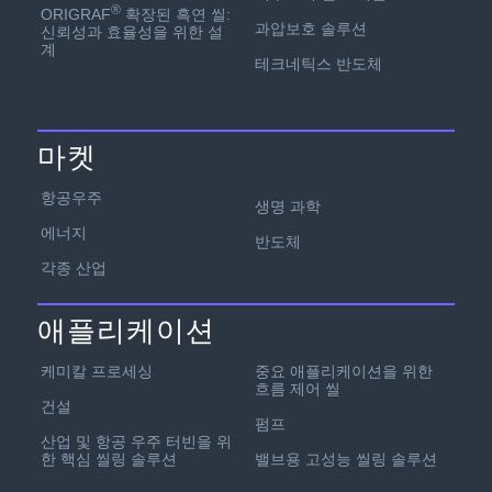
®
ORIGRAF
확장된 흑연 씰:
과압보호 솔루션
신뢰성과 효율성을 위한 설
계
테크네틱스 반도체
마켓
항공우주
생명 과학
에너지
반도체
각종 산업
애플리케이션
케미칼 프로세싱
중요 애플리케이션을 위한
흐름 제어 씰
건설
펌프
산업 및 항공 우주 터빈을 위
한 핵심 씰링 솔루션
밸브용 고성능 씰링 솔루션