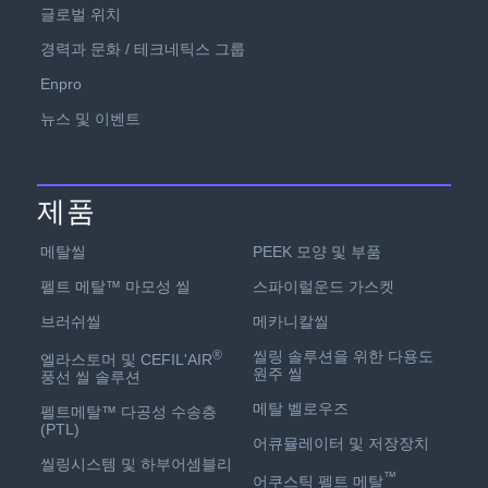
글로벌 위치
경력과 문화 / 테크네틱스 그룹
Enpro
뉴스 및 이벤트
제품
PEEK 모양 및 부품
메탈씰
스파이럴운드 가스켓
펠트 메탈™ 마모성 씰
메카니칼씰
브러쉬씰
씰링 솔루션을 위한 다용도
®
엘라스토머 및 CEFIL'AIR
원주 씰
풍선 씰 솔루션
메탈 벨로우즈
펠트메탈™ 다공성 수송층
(PTL)
어큐뮬레이터 및 저장장치
씰링시스템 및 하부어셈블리
™
어쿠스틱 펠트 메탈