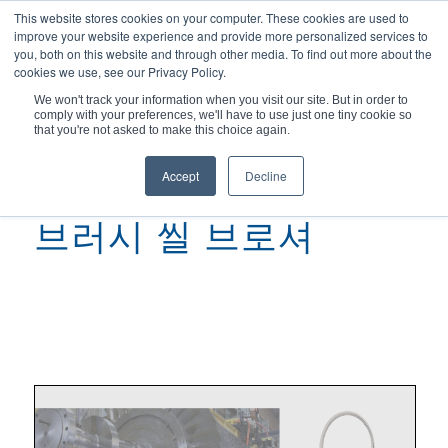
This website stores cookies on your computer. These cookies are used to
improve your website experience and provide more personalized services to
you, both on this website and through other media. To find out more about the
cookies we use, see our Privacy Policy.
We won't track your information when you visit our site. But in order to
comply with your preferences, we'll have to use just one tiny cookie so
현재 위치:
홈
/
브러시 씰 브로셔
that you're not asked to make this choice again.
Accept
Decline
브러시 씰 브로셔