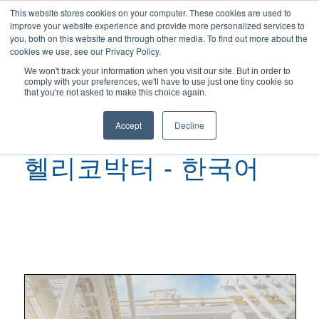
This website stores cookies on your computer. These cookies are used to
improve your website experience and provide more personalized services to
you, both on this website and through other media. To find out more about the
cookies we use, see our Privacy Policy.
We won't track your information when you visit our site. But in order to
comply with your preferences, we'll have to use just one tiny cookie so
현재 위치:
홈
/
헬리코박터 - 한국어
that you're not asked to make this choice again.
Accept
Decline
헬리코박터 - 한국어