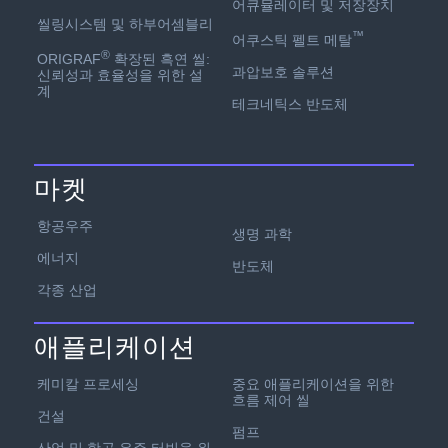
어큐뮬레이터 및 저장장치
씰링시스템 및 하부어셈블리
™
어쿠스틱 펠트 메탈
®
ORIGRAF
확장된 흑연 씰:
과압보호 솔루션
신뢰성과 효율성을 위한 설
계
테크네틱스 반도체
마켓
항공우주
생명 과학
에너지
반도체
각종 산업
애플리케이션
케미칼 프로세싱
중요 애플리케이션을 위한
흐름 제어 씰
건설
펌프
산업 및 항공 우주 터빈을 위