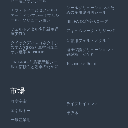
バー製ブラシシール
シールソリューションのた
エラストマーとセフィルエ
めの多用途円周シール
：
アー
インフレータブルシ
ール・ソリューション
BELFAB®溶接ベローズ
フェルトメタル多孔質輸送
アキュムレータ・リザーバ
層(PTL)
™
音響用フェルトメタル
クイックディスコネクトシ
ステム(QDS)と真空用ユニ
過圧保護ソリューション：
オン継手(KENOL®)
破裂板、安全弁
：
ORIGRAF
膨張黒鉛シー
Technetics Semi
ル：信頼性と効率のために
市場
航空宇宙
ライフサイエンス
エネルギー
半導体
一般産業用