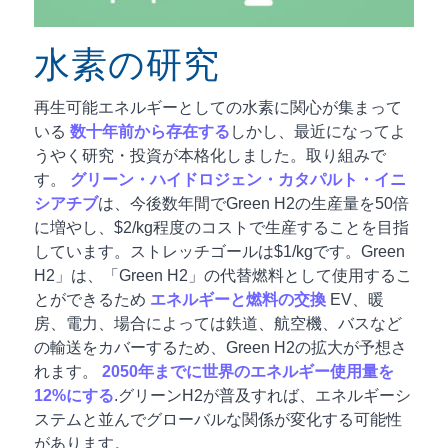
水素の研究
再生可能エネルギーとしての水素に関心が集まって
いる
数十年前から存在する
しかし、最近になってよ
うやく研究・投資が本格化しました。取り組みで
す。
グリーン・ハイドロジェン・カタパルト・イニ
シアチブ
は、今後数年間でGreen H2の生産量を50倍
に増やし、$2/kg程度のコストで生産することを目指
しています。ストレッチゴールは$1/kgです。Green
H2」は、「Green H2」の代替燃料として使用するこ
とができるため
エネルギーと燃料の交換
EV、暖
房、電力、場合によっては鉄道、航空機、バスなど
の輸送をカバーするため、Green H2の拡大が予想さ
れます。
2050年までに世界のエネルギー使用量を
12%にする
.グリーンH2が普及すれば、エネルギーシ
ステムと並んでグローバルな関係が変化する可能性
があります。