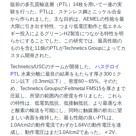
販前の多孔質輸送層（PTL）14枚を用いて一連の実
験を行った。PTLは、ステンレス鋼とニッケル合金
から作られました。主な目的は、AEMELの性能を最
大限に引き出す特性、つまり低電圧動作と低エネル
ギー投入によるグリーンH2製造につながる特性を明
らかにすることでした。この研究では、最高性能の
ものを含む11個のPTLがTechnetics Groupによってカ
スタム開発された。
Technetics/USCのチームが開発した。
ハステロイ
PTL
水素分離に最良の結果をもたらす厚さ300ミク
ロン以下（0.3mm以下）、密度60～65%。そのた
め、Technetics GroupsのFeltmetal FM515を厚さまで
圧延し、所望の範囲内の密度を作りました。これら
の特性は、低電気抵抗、低接触抵抗、より最適な水
と酸素の輸送を可能にし、同時に触媒層の析出に望
ましい表面を維持した。最も性能の良いPTLは、
1.0A/cm2の動作電流でわずか1.64Vの動作電圧を達
<
成し、動作電圧はまだ1.0A/cm2であった。
2V、