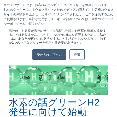
当ウェブサイトでは、お客様のコンピュータにクッキーを保存しています。こ
れらのクッキーは、本ウェブサイトと他のメディアの両方で、お客様のウェブ
サイトの体験を向上させ、よりパーソナライズされたサービスを提供するため
に使用されます。当社が使用するクッキーの詳細については、当社のプライバ
シーポリシーをご覧ください。
現在位置:
ホーム
/
記事
/
水素：...へと突き進む
当社は、お客様が当社のサイトを訪問した際にお客様の情報を追跡す
ることはありません。しかし、あなたの好みを遵守するために、私た
ちは、あなたが再びこの選択をすることを求められないように、わず
か1つの小さなクッキーを使用する必要があります。
受け入れて下さい
衰退
水素の話グリーンH2
発生に向けて始動