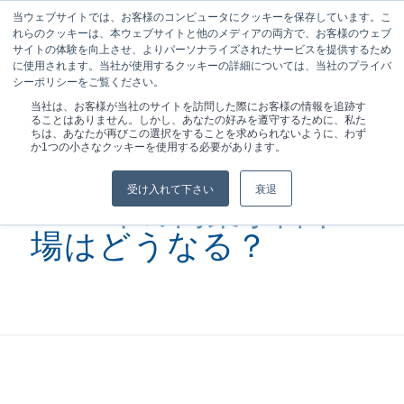
当ウェブサイトでは、お客様のコンピュータにクッキーを保存しています。こ
れらのクッキーは、本ウェブサイトと他のメディアの両方で、お客様のウェブ
サイトの体験を向上させ、よりパーソナライズされたサービスを提供するため
に使用されます。当社が使用するクッキーの詳細については、当社のプライバ
シーポリシーをご覧ください。
現在位置:
ホーム
/
ポッドキャスト
/
テクニカルになる：何が...
当社は、お客様が当社のサイトを訪問した際にお客様の情報を追跡す
ることはありません。しかし、あなたの好みを遵守するために、私た
ちは、あなたが再びこの選択をすることを求められないように、わず
か1つの小さなクッキーを使用する必要があります。
受け入れて下さい
衰退
2022年の商業宇宙市
場はどうなる？