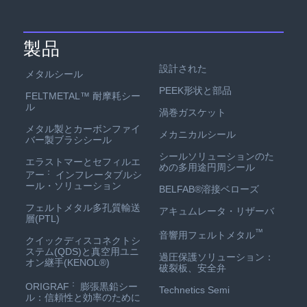
製品
設計された
メタルシール
PEEK形状と部品
FELTMETAL™ 耐摩耗シー
ル
渦巻ガスケット
メタル製とカーボンファイ
メカニカルシール
バー製ブラシシール
シールソリューションのた
エラストマーとセフィルエ
めの多用途円周シール
：
アー
インフレータブルシ
ール・ソリューション
BELFAB®溶接ベローズ
フェルトメタル多孔質輸送
アキュムレータ・リザーバ
層(PTL)
™
音響用フェルトメタル
クイックディスコネクトシ
ステム(QDS)と真空用ユニ
過圧保護ソリューション：
オン継手(KENOL®)
破裂板、安全弁
：
ORIGRAF
膨張黒鉛シー
Technetics Semi
ル：信頼性と効率のために