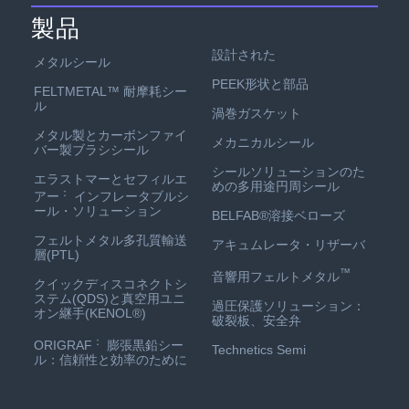
製品
設計された
メタルシール
PEEK形状と部品
FELTMETAL™ 耐摩耗シー
ル
渦巻ガスケット
メタル製とカーボンファイ
メカニカルシール
バー製ブラシシール
シールソリューションのた
エラストマーとセフィルエ
めの多用途円周シール
：
アー
インフレータブルシ
ール・ソリューション
BELFAB®溶接ベローズ
フェルトメタル多孔質輸送
アキュムレータ・リザーバ
層(PTL)
™
音響用フェルトメタル
クイックディスコネクトシ
ステム(QDS)と真空用ユニ
過圧保護ソリューション：
オン継手(KENOL®)
破裂板、安全弁
：
ORIGRAF
膨張黒鉛シー
Technetics Semi
ル：信頼性と効率のために