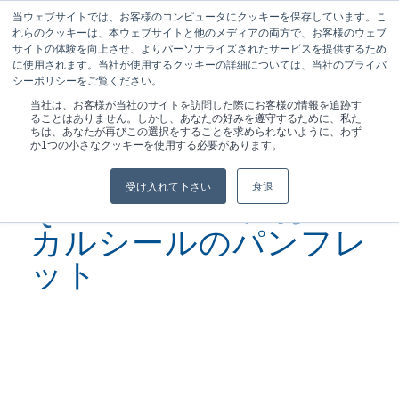
当ウェブサイトでは、お客様のコンピュータにクッキーを保存しています。こ
れらのクッキーは、本ウェブサイトと他のメディアの両方で、お客様のウェブ
サイトの体験を向上させ、よりパーソナライズされたサービスを提供するため
に使用されます。当社が使用するクッキーの詳細については、当社のプライバ
シーポリシーをご覧ください。
現在位置:
ホーム
/
クオリシール®メカニカルシール ...
当社は、お客様が当社のサイトを訪問した際にお客様の情報を追跡す
ることはありません。しかし、あなたの好みを遵守するために、私た
ちは、あなたが再びこの選択をすることを求められないように、わず
か1つの小さなクッキーを使用する必要があります。
受け入れて下さい
衰退
QUALISEAL®メカニ
カルシールのパンフレ
ット