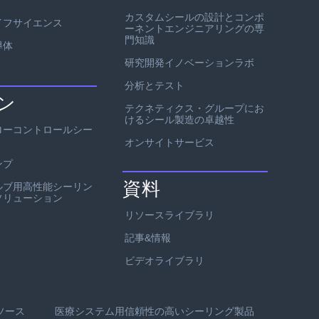
カスタムシールの設計とコンポ
イフサイエンス
ーネントエンジニアリングの専
門知識
導体
研究開発イノベーションラボ
分析とテスト
ン
テクネティクス・グループにお
けるシール製造の卓越性
ローコントロールシー
オンサイトサービス
ンプ
資料
ルブ用高性能シーリン
ソリューション
リソースライブラリ
記事&情報
ビデオライブラリ
ソース
医療システム用信頼性の高いシーリング製品