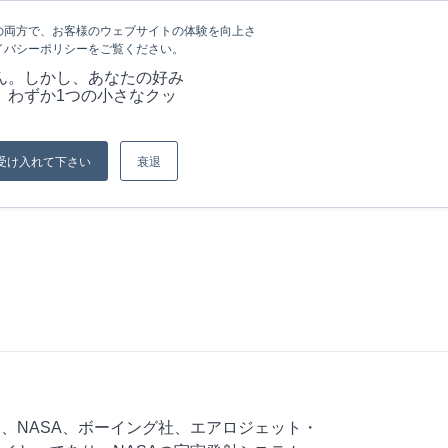
言語
記事&情報
採用情報
の両方で、お客様のウェブサイトの体験を向上さ
イバシーポリシーをご覧ください。
ーション
当社の強み
資料
お問い合わせ
ん。しかし、あなたの好み
、わずか1つの小さなクッ
現在位置:
ホーム
/
SLSのケーススタディ
受け入れて下さい
衰退
、NASA、ボーイング社、エアロジェット・