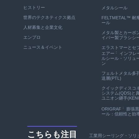
ヒストリー
メタルシール
世界のテクネティクス拠点
FELTMETAL™ 
ール
人材募集と企業文化
メタル製とカーボ
エンプロ
イバー製ブラシシ
ニュース＆イベント
エラストマーとセ
：
エアー
インフレ
ルシール・ソリュ
ン
フェルトメタル多
送層(PTL)
クイックディスコ
システム(QDS)と
ユニオン継手(KENO
：
ORIGRAF
膨張黒
ール：信頼性と効
こちらも注目
工業用シーリング・ソリ