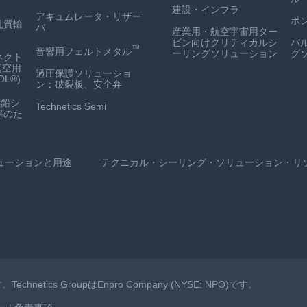
建設・インフラ
アキュムレータ・リザー
ポ
孔質輸
バ
産業用・航空宇宙用ター
ビン向けクリティカルシ
バ
™
音響用フェルトメタル
ーリングソリューション
グ
ネクト
真空用
過圧保護ソリューショ
L®)
ン：破裂板、安全弁
鉛シ
Technetics Semi
率のた
ューションと用途
テクニカル・シーリング・ソリューション・リ
echnetics GroupはEnpro Company (NYSE: NPO)です。