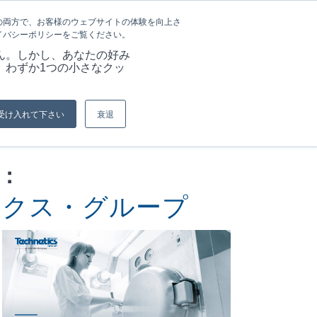
言語
記事&情報
採用情報
の両方で、お客様のウェブサイトの体験を向上さ
イバシーポリシーをご覧ください。
ーション
当社の強み
資料
お問い合わせ
ん。しかし、あなたの好み
、わずか1つの小さなクッ
現在位置:
ホーム
/
シリコーンゴムを理解する
受け入れて下さい
衰退
：
ィクス・グループ