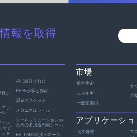
情報を取得
市場
めに設計された
航空宇宙
ラ
PEEK形状と部品
エネルギー
耐摩耗シ
半
渦巻ガスケット
一般産業用
ンファ
メカニカルシール
ール
アプリケーショ
シールソリューションの
フィル
ための多用途円周シール
ータブ
化学処理
フ
ーショ
BELFAB®溶接ベローズ
ル