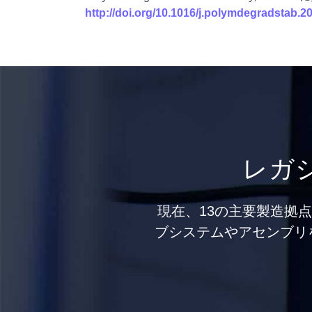
http://doi.org/10.1016/j.polymdegradstab.2
レガ
現在、13の主要製造拠
ブシステムやアセンブリ