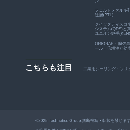
ン
フェルトメタル多
送層(PTL)
クイックディスコ
システム(QDS)と
ユニオン継手(KENO
：
ORIGRAF
膨張黒
ール：信頼性と効
こちらも注目
工業用シーリング・ソリ
©2025 Technetics Group.無断複写・転載を禁じます。T