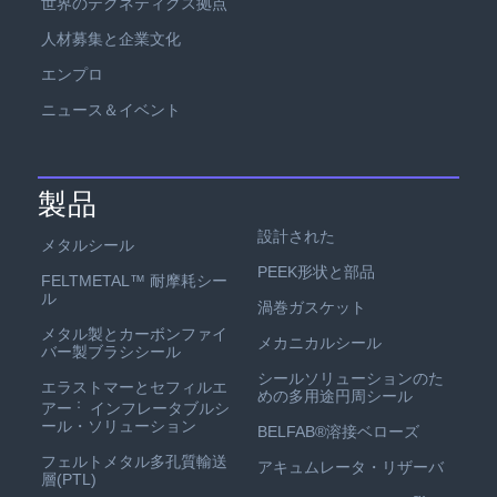
世界のテクネティクス拠点
人材募集と企業文化
エンプロ
ニュース＆イベント
製品
設計された
メタルシール
PEEK形状と部品
FELTMETAL™ 耐摩耗シー
ル
渦巻ガスケット
メタル製とカーボンファイ
メカニカルシール
バー製ブラシシール
シールソリューションのた
エラストマーとセフィルエ
めの多用途円周シール
：
アー
インフレータブルシ
ール・ソリューション
BELFAB®溶接ベローズ
フェルトメタル多孔質輸送
アキュムレータ・リザーバ
層(PTL)