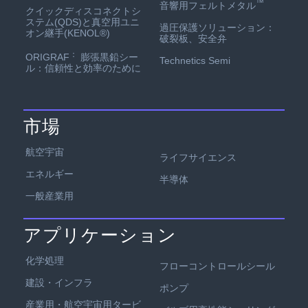
™
音響用フェルトメタル
クイックディスコネクトシ
ステム(QDS)と真空用ユニ
過圧保護ソリューション：
オン継手(KENOL®)
破裂板、安全弁
：
ORIGRAF
膨張黒鉛シー
Technetics Semi
ル：信頼性と効率のために
市場
航空宇宙
ライフサイエンス
エネルギー
半導体
一般産業用
アプリケーション
化学処理
フローコントロールシール
建設・インフラ
ポンプ
産業用・航空宇宙用タービ