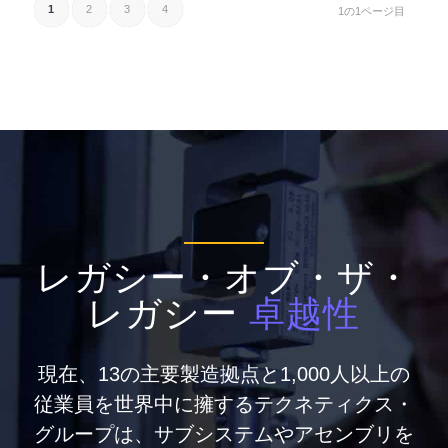
1
2
3
4
1の1ページ目
レガシー・オブ・ザ・
レガシー
卓越性
現在、13の主要製造拠点と1,000人以上の
従業員を世界中に擁するテクネティクス・
グループは、サブシステムやアセンブリを