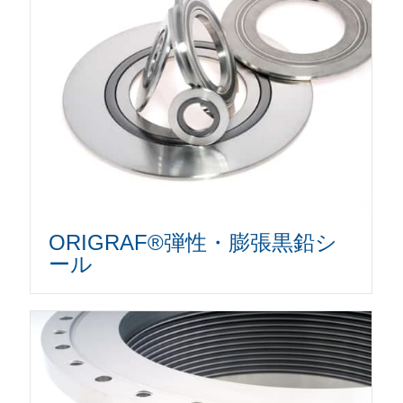
ORIGRAF®弾性・膨張黒鉛シ
ール