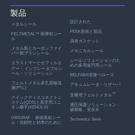
製品
設計された
メタルシール
PEEK形状と部品
FELTMETAL™ 耐摩耗シー
ル
渦巻ガスケット
メタル製とカーボンファイ
メカニカルシール
バー製ブラシシール
シールソリューションのた
エラストマーとセフィルエ
めの多用途円周シール
：
アー
インフレータブルシ
ール・ソリューション
BELFAB®溶接ベローズ
フェルトメタル多孔質輸送
アキュムレータ・リザーバ
層(PTL)
™
音響用フェルトメタル
クイックディスコネクトシ
ステム(QDS)と真空用ユニ
過圧保護ソリューション：
オン継手(KENOL®)
破裂板、安全弁
：
ORIGRAF
膨張黒鉛シー
Technetics Semi
ル：信頼性と効率のために