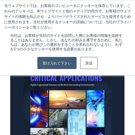
当ウェブサイトでは、お客様のコンピュータにクッキーを保存しています。こ
れらのクッキーは、本ウェブサイトと他のメディアの両方で、お客様のウェブ
サイトの体験を向上させ、よりパーソナライズされたサービスを提供するため
に使用されます。当社が使用するクッキーの詳細については、当社のプライバ
シーポリシーをご覧ください。
現在位置:
ホーム
/
ライフサイエンス
当社は、お客様が当社のサイトを訪問した際にお客様の情報を追跡す
ることはありません。しかし、あなたの好みを遵守するために、私た
ちは、あなたが再びこの選択をすることを求められないように、わず
か1つの小さなクッキーを使用する必要があります。
受け入れて下さい
衰退