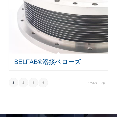
BELFAB®溶接ベローズ
1
2
3
4
1の1ページ目