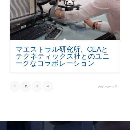
マエストラル研究所、CEAと
テクネティックス社とのユニ
ークなコラボレーション
1
2
3
4
2の1ページ目