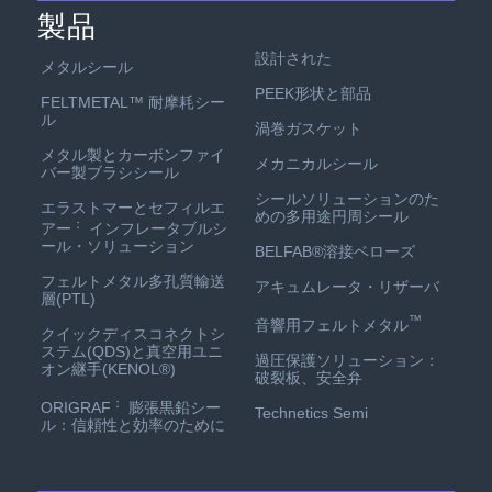
製品
設計された
メタルシール
PEEK形状と部品
FELTMETAL™ 耐摩耗シー
ル
渦巻ガスケット
メタル製とカーボンファイ
メカニカルシール
バー製ブラシシール
シールソリューションのた
エラストマーとセフィルエ
めの多用途円周シール
：
アー
インフレータブルシ
ール・ソリューション
BELFAB®溶接ベローズ
フェルトメタル多孔質輸送
アキュムレータ・リザーバ
層(PTL)
™
音響用フェルトメタル
クイックディスコネクトシ
ステム(QDS)と真空用ユニ
過圧保護ソリューション：
オン継手(KENOL®)
破裂板、安全弁
：
ORIGRAF
膨張黒鉛シー
Technetics Semi
ル：信頼性と効率のために