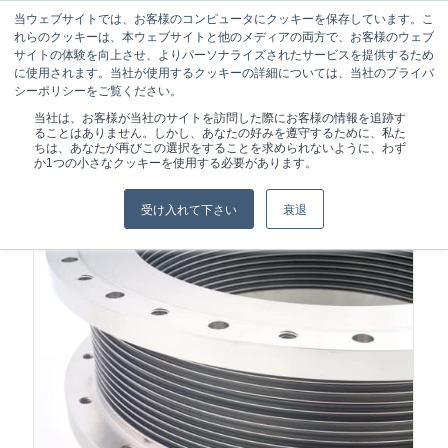
当ウェブサイトでは、お客様のコンピュータにクッキーを保存しています。こ
れらのクッキーは、本ウェブサイトと他のメディアの両方で、お客様のウェブ
サイトの体験を向上させ、よりパーソナライズされたサービスを提供するため
に使用されます。当社が使用するクッキーの詳細については、当社のプライバ
シーポリシーをご覧ください。
現在位置:
ホーム
/
ライフサイエンス
当社は、お客様が当社のサイトを訪問した際にお客様の情報を追跡す
ることはありません。しかし、あなたの好みを遵守するために、私た
ちは、あなたが再びこの選択をすることを求められないように、わず
か1つの小さなクッキーを使用する必要があります。
受け入れて下さい
衰退