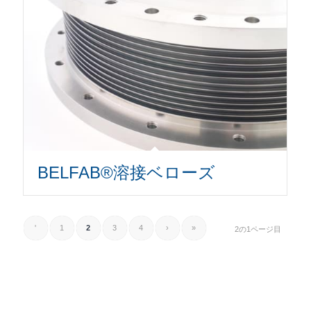
BELFAB®溶接ベローズ
'
1
2
3
4
›
»
2の1ページ目