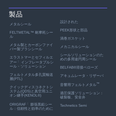
製品
設計された
メタルシール
PEEK形状と部品
FELTMETAL™ 耐摩耗シー
ル
渦巻ガスケット
メタル製とカーボンファイ
メカニカルシール
バー製ブラシシール
シールソリューションのた
エラストマーとセフィルエ
めの多用途円周シール
：
アー
インフレータブルシ
ール・ソリューション
BELFAB®溶接ベローズ
フェルトメタル多孔質輸送
アキュムレータ・リザーバ
層(PTL)
™
音響用フェルトメタル
クイックディスコネクトシ
ステム(QDS)と真空用ユニ
過圧保護ソリューション：
オン継手(KENOL®)
破裂板、安全弁
：
ORIGRAF
膨張黒鉛シー
Technetics Semi
ル：信頼性と効率のために