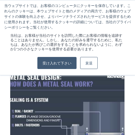
当ウェブサイトでは、お客様のコンピュータにクッキーを保存しています。こ
れらのクッキーは、本ウェブサイトと他のメディアの両方で、お客様のウェブ
サイトの体験を向上させ、よりパーソナライズされたサービスを提供するため
に使用されます。当社が使用するクッキーの詳細については、当社のプライバ
シーポリシーをご覧ください。
現在位置:
ホーム
/
航空宇宙
当社は、お客様が当社のサイトを訪問した際にお客様の情報を追跡す
ることはありません。しかし、あなたの好みを遵守するために、私た
ちは、あなたが再びこの選択をすることを求められないように、わず
か1つの小さなクッキーを使用する必要があります。
受け入れて下さい
衰退