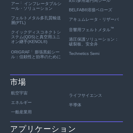
めの多用途円周シール
：
アー
インフレータブルシ
ール・ソリューション
BELFAB®溶接ベローズ
フェルトメタル多孔質輸送
アキュムレータ・リザーバ
層(PTL)
™
音響用フェルトメタル
クイックディスコネクトシ
ステム(QDS)と真空用ユニ
過圧保護ソリューション：
オン継手(KENOL®)
破裂板、安全弁
：
ORIGRAF
膨張黒鉛シー
Technetics Semi
ル：信頼性と効率のために
市場
航空宇宙
ライフサイエンス
エネルギー
半導体
一般産業用
アプリケーション