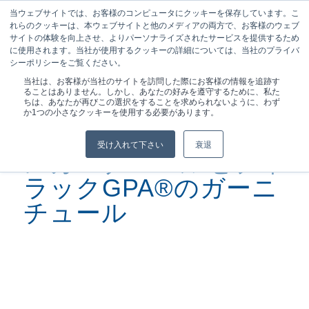
当ウェブサイトでは、お客様のコンピュータにクッキーを保存しています。こ
れらのクッキーは、本ウェブサイトと他のメディアの両方で、お客様のウェブ
サイトの体験を向上させ、よりパーソナライズされたサービスを提供するため
に使用されます。当社が使用するクッキーの詳細については、当社のプライバ
シーポリシーをご覧ください。
現在位置:
ホーム
/
セフィラック機械式ガレージ...
当社は、お客様が当社のサイトを訪問した際にお客様の情報を追跡す
ることはありません。しかし、あなたの好みを遵守するために、私た
ちは、あなたが再びこの選択をすることを求められないように、わず
か1つの小さなクッキーを使用する必要があります。
受け入れて下さい
衰退
メカニチュールセフィ
ラックGPA®のガーニ
チュール