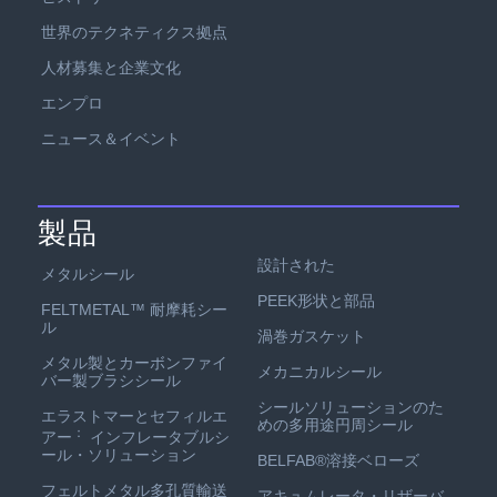
世界のテクネティクス拠点
人材募集と企業文化
エンプロ
ニュース＆イベント
製品
設計された
メタルシール
PEEK形状と部品
FELTMETAL™ 耐摩耗シー
ル
渦巻ガスケット
メタル製とカーボンファイ
メカニカルシール
バー製ブラシシール
シールソリューションのた
エラストマーとセフィルエ
めの多用途円周シール
：
アー
インフレータブルシ
ール・ソリューション
BELFAB®溶接ベローズ
フェルトメタル多孔質輸送
アキュムレータ・リザーバ