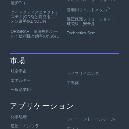
層(PTL)
™
音響用フェルトメタル
クイックディスコネクトシ
ステム(QDS)と真空用ユニ
過圧保護ソリューション：
オン継手(KENOL®)
破裂板、安全弁
：
ORIGRAF
膨張黒鉛シー
Technetics Semi
ル：信頼性と効率のために
市場
航空宇宙
ライフサイエンス
エネルギー
半導体
一般産業用
アプリケーション
化学処理
フローコントロールシール
建設・インフラ
ポンプ