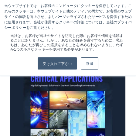
当ウェブサイトでは、お客様のコンピュータにクッキーを保存しています。こ
れらのクッキーは、本ウェブサイトと他のメディアの両方で、お客様のウェブ
サイトの体験を向上させ、よりパーソナライズされたサービスを提供するため
に使用されます。当社が使用するクッキーの詳細については、当社のプライバ
シーポリシーをご覧ください。
現在位置:
ホーム
/
カスタムシール
当社は、お客様が当社のサイトを訪問した際にお客様の情報を追跡す
ることはありません。しかし、あなたの好みを遵守するために、私た
ちは、あなたが再びこの選択をすることを求められないように、わず
か1つの小さなクッキーを使用する必要があります。
受け入れて下さい
衰退