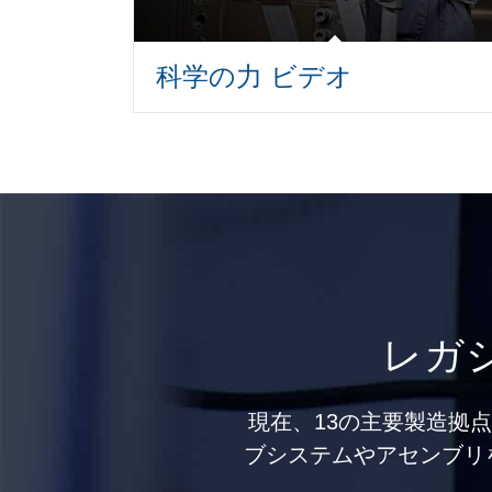
科学の力 ビデオ
レガ
現在、13の主要製造拠
ブシステムやアセンブリ