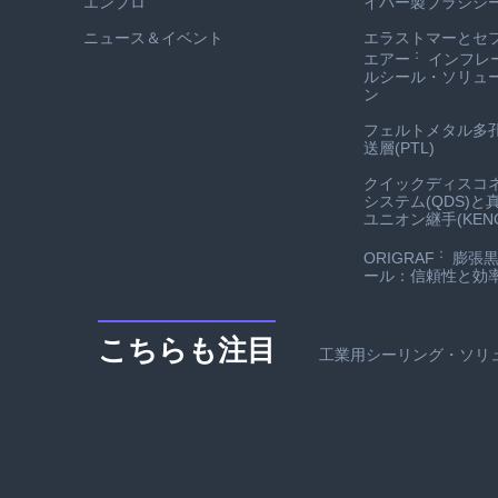
エンプロ
イバー製ブラシシ
ニュース＆イベント
エラストマーとセ
：
エアー
インフレ
ルシール・ソリュ
ン
フェルトメタル多
送層(PTL)
クイックディスコ
システム(QDS)と
ユニオン継手(KENO
：
ORIGRAF
膨張黒
ール：信頼性と効
こちらも注目
工業用シーリング・ソリ