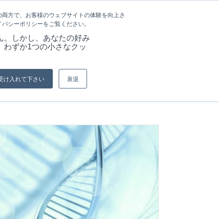
言語
記事&情報
採用情報
の両方で、お客様のウェブサイトの体験を向上さ
イバシーポリシーをご覧ください。
ーション
当社の強み
資料
お問い合わせ
ん。しかし、あなたの好み
、わずか1つの小さなクッ
ーム
/
エラストマーとインフレータブルシール
/
プレートシール
受け入れて下さい
衰退