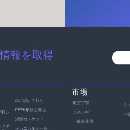
情報を取得
市場
めに設計された
航空宇宙
ラ
PEEK形状と部品
エネルギー
耐摩耗シ
半
渦巻ガスケット
一般産業用
ンファ
メカニカルシール