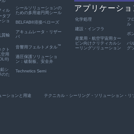
ール
アプリケーショ
シールソリューションの
フィル
ための多用途円周シール
ータブ
化学処理
フ
ーショ
BELFAB®溶接ベローズ
ル
建設・インフラ
アキュムレータ・リザー
ポ
孔質輸
バ
産業用・航空宇宙用ター
ビン向けクリティカルシ
バ
™
音響用フェルトメタル
ーリングソリューション
グ
ネクト
真空用
過圧保護ソリューショ
L®)
ン：破裂板、安全弁
鉛シ
Technetics Semi
率のた
ューションと用途
テクニカル・シーリング・ソリューション・リ