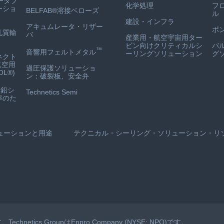
ータブ
化学処理
フ
ーショ
BELFAB®溶接ベローズ
ル
建設・インフラ
アキュムレータ・リザー
ポ
孔質輸
バ
産業用・航空宇宙用ター
ビン向けクリティカルシ
バ
™
音響用フェルトメタル
ーリングソリューション
グ
ネクト
真空用
過圧保護ソリューショ
L®)
ン：破裂板、安全弁
鉛シ
Technetics Semi
率のた
ューションと用途
テクニカル・シーリング・ソリューション・リ
echnetics GroupはEnpro Company (NYSE: NPO)です。