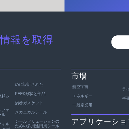
情報を取得
市場
めに設計された
航空宇宙
ラ
PEEK形状と部品
エネルギー
耐摩耗シ
半
渦巻ガスケット
一般産業用
ンファ
メカニカルシール
ール
アプリケーショ
シールソリューションの
フィル
ための多用途円周シール