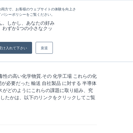
言語
記事&情報
採用情報
の両方で、お客様のウェブサイトの体験を向上さ
イバシーポリシーをご覧ください。
ーション
当社の強み
資料
お問い合わせ
ん。しかし、あなたの好み
、わずか1つの小さなクッ
現在位置:
ホーム
/
半導体製造...
受け入れて下さい
衰退
毒性の高い化学物質
.その
化学工場
これらの化
閉が必要だった
輸送
自社製品
に対する
半導体
クスがどのようにこれらの課題に取り組み、究
供したかは、以下のリンクをクリックしてご覧