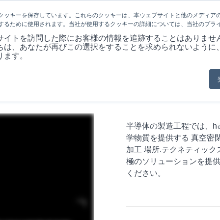
クッキーを保存しています。これらのクッキーは、本ウェブサイトと他のメディア
するために使用されます。当社が使用するクッキーの詳細については、当社のプラ
会社概要
製品
MARKET
アプリケ
サイトを訪問した際にお客様の情報を追跡することはありませ
ちは、あなたが再びこの選択をすることを求められないように
ります。
半導体の製造工程では、h
学物質を提供する
真空密
加工
場所
.テクネティッ
極のソリューションを提
ください。