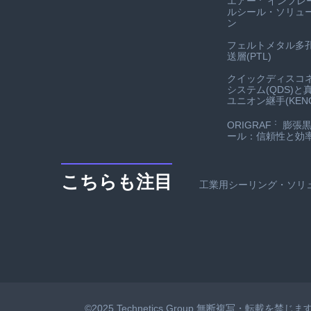
エアー
インフレ
ルシール・ソリュ
ン
フェルトメタル多
送層(PTL)
クイックディスコ
システム(QDS)と
ユニオン継手(KENO
：
ORIGRAF
膨張黒
ール：信頼性と効
こちらも注目
工業用シーリング・ソリ
©2025 Technetics Group.無断複写・転載を禁じます。T