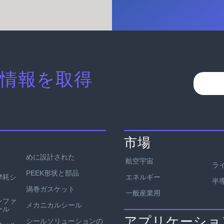
情報を取得
市場
めに設計された
航空宇宙
ラ
PEEK形状と部品
エネルギー
耐摩耗シ
半
渦巻ガスケット
一般産業用
ンファ
メカニカルシール
ール
アプリケーショ
シールソリューションの