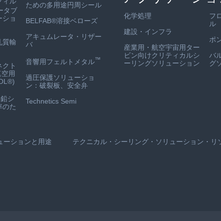
フィル
ための多用途円周シール
ータブ
化学処理
フ
ーショ
BELFAB®溶接ベローズ
ル
建設・インフラ
アキュムレータ・リザー
ポ
孔質輸
バ
産業用・航空宇宙用ター
ビン向けクリティカルシ
バ
™
音響用フェルトメタル
ーリングソリューション
グ
ネクト
真空用
過圧保護ソリューショ
L®)
ン：破裂板、安全弁
鉛シ
Technetics Semi
率のた
ューションと用途
テクニカル・シーリング・ソリューション・リ