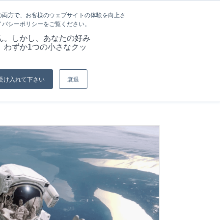
言語
記事&情報
採用情報
の両方で、お客様のウェブサイトの体験を向上さ
イバシーポリシーをご覧ください。
ーション
当社の強み
資料
お問い合わせ
ん。しかし、あなたの好み
、わずか1つの小さなクッ
現在位置:
ホーム
/
メタル製とカーボンファイバー製ブラシシール
受け入れて下さい
衰退