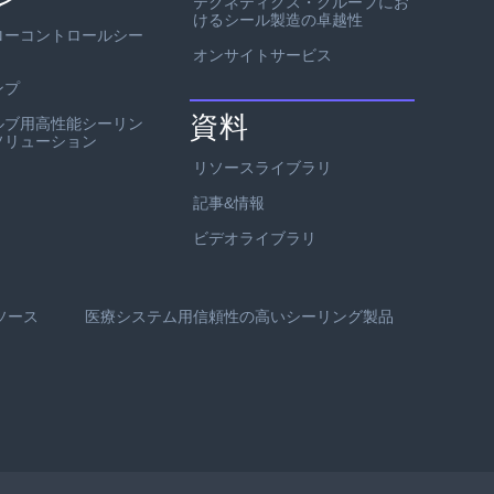
テクネティクス・グループにお
けるシール製造の卓越性
ローコントロールシー
オンサイトサービス
ンプ
資料
ルブ用高性能シーリン
ソリューション
リソースライブラリ
記事&情報
ビデオライブラリ
ソース
医療システム用信頼性の高いシーリング製品