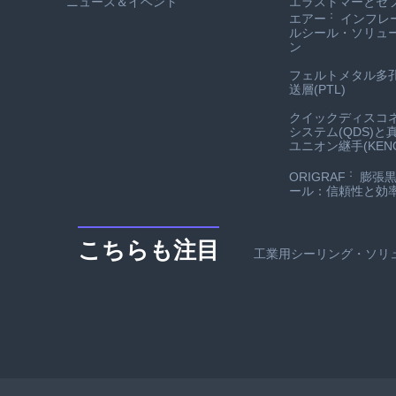
ニュース＆イベント
エラストマーとセ
：
エアー
インフレ
ルシール・ソリュ
ン
フェルトメタル多
送層(PTL)
クイックディスコ
システム(QDS)と
ユニオン継手(KENO
：
ORIGRAF
膨張黒
ール：信頼性と効
こちらも注目
工業用シーリング・ソリ