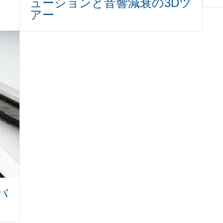
ューションと音響減衰の3Dツ
アー
バ