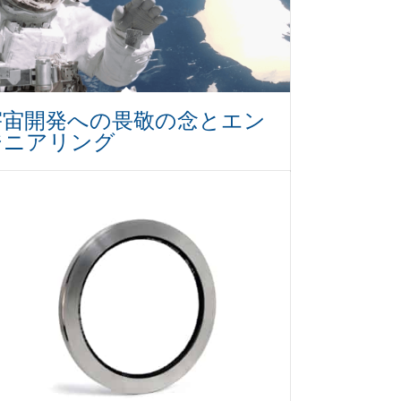
宇宙開発への畏敬の念とエン
ジニアリング