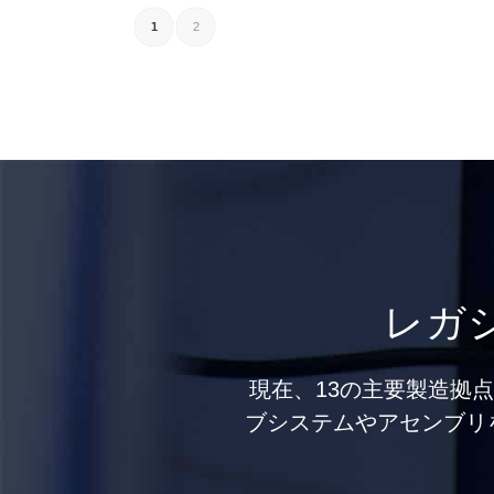
1
2
レガ
現在、13の主要製造拠
ブシステムやアセンブリ