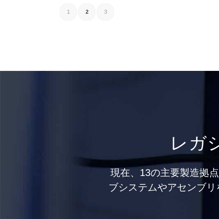
1
2
3
レガ
現在、13の主要製造拠
ブシステムやアセンブリ