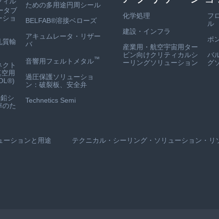
フィル
ための多用途円周シール
ータブ
化学処理
フ
ーショ
BELFAB®溶接ベローズ
ル
建設・インフラ
アキュムレータ・リザー
ポ
孔質輸
バ
産業用・航空宇宙用ター
ビン向けクリティカルシ
バ
™
音響用フェルトメタル
ーリングソリューション
グ
ネクト
真空用
過圧保護ソリューショ
L®)
ン：破裂板、安全弁
鉛シ
Technetics Semi
率のた
ューションと用途
テクニカル・シーリング・ソリューション・リ