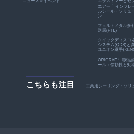
ニュース＆イベント
エラストマーとセ
：
エアー
インフレ
ルシール・ソリュ
ン
フェルトメタル多
送層(PTL)
クイックディスコ
システム(QDS)と
ユニオン継手(KENO
：
ORIGRAF
膨張黒
ール：信頼性と効
こちらも注目
工業用シーリング・ソリ