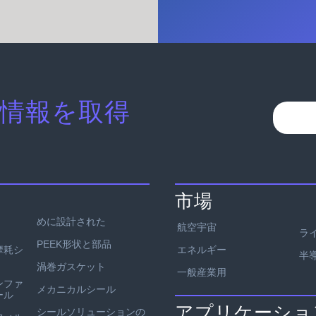
情報を取得
市場
めに設計された
航空宇宙
ラ
PEEK形状と部品
エネルギー
耐摩耗シ
半
渦巻ガスケット
一般産業用
ンファ
メカニカルシール
ール
アプリケーショ
シールソリューションの