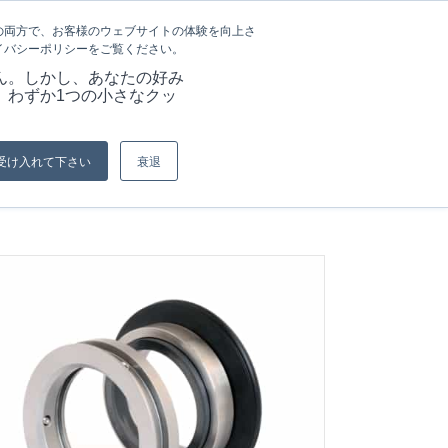
言語
記事&情報
採用情報
の両方で、お客様のウェブサイトの体験を向上さ
イバシーポリシーをご覧ください。
ーション
当社の強み
資料
お問い合わせ
ん。しかし、あなたの好み
、わずか1つの小さなクッ
現在位置:
ホーム
/
メカニカルシール
受け入れて下さい
衰退