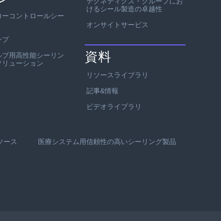
テクネティクス・グループにお
けるシール製造の卓越性
ローコントロールシー
オンサイトサービス
ンプ
資料
ルブ用高性能シーリン
ソリューション
リソースライブラリ
記事&情報
ビデオライブラリ
ソース
医療システム用信頼性の高いシーリング製品